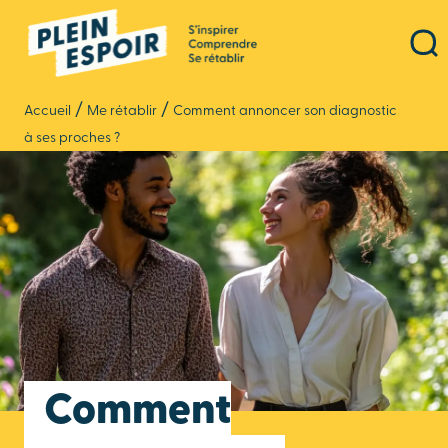
Panneau de gestion des cookies
/
/
Accueil
Me rétablir
Comment annoncer son diagnostic
à ses proches ?
Comment