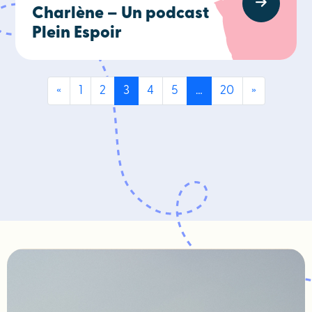
Charlène – Un podcast
Plein Espoir
«
1
2
3
4
5
…
20
»