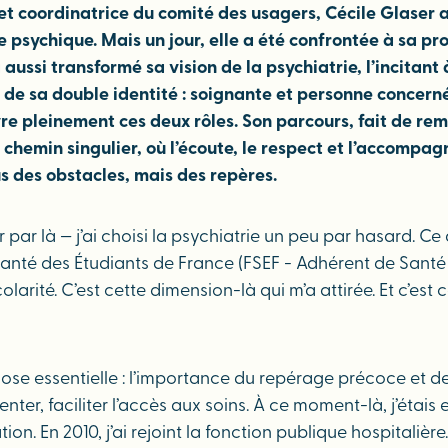
 et coordinatrice du comité des usagers, Cécile Glaser
sychique. Mais un jour, elle a été confrontée à sa prop
 aussi transformé sa vision de la psychiatrie, l’incitan
le de sa double identité : soignante et personne concer
re pleinement ces deux rôles. Son parcours, fait de rem
 chemin singulier, où l’écoute, le respect et l’accompa
us des obstacles, mais des repères.
ar là — j’ai choisi la psychiatrie un peu par hasard. Ce q
n Santé des Étudiants de France (FSEF - Adhérent de Sant
olarité. C’est cette dimension-là qui m’a attirée. Et c’es
hose essentielle : l’importance du repérage précoce et de
enter, faciliter l’accès aux soins. À ce moment-là, j’étai
n. En 2010, j’ai rejoint la fonction publique hospitalière. 