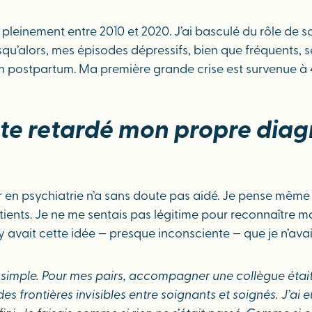
rcé pleinement entre 2010 et 2020. J’ai basculé du rôle d
u’alors, mes épisodes dépressifs, bien que fréquents, semb
postpartum. Ma première grande crise est survenue à 
ute retardé mon propre diagn
iller en psychiatrie n’a sans doute pas aidé. Je pense mê
atients. Je ne me sentais pas légitime pour reconnaître 
vait cette idée — presque inconsciente — que je n’avais pa
 simple. Pour mes pairs, accompagner une collègue était dé
des frontières invisibles entre soignants et soignés. J’