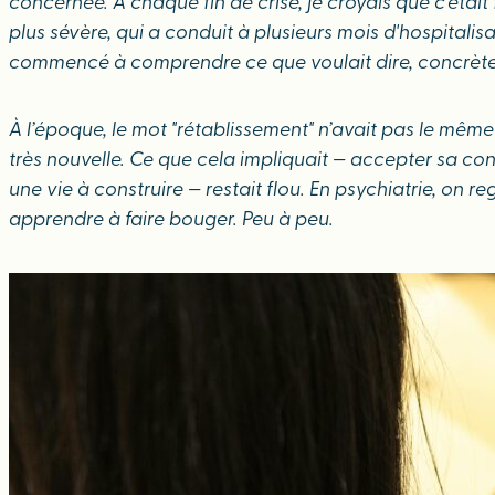
concernée. À chaque fin de crise, je croyais que c’était f
plus sévère, qui a conduit à plusieurs mois d'hospitalis
commencé à comprendre ce que voulait dire, concrètem
À l’époque, le mot "rétablissement" n’avait pas le mêm
très nouvelle. Ce que cela impliquait — accepter sa co
une vie à construire — restait flou. En psychiatrie, on 
apprendre à faire bouger. Peu à peu.