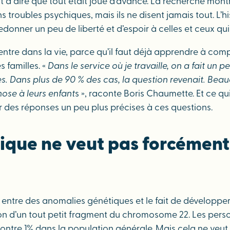
à dire que tout était joué d’avance. La recherche montre
 troubles psychiques, mais ils ne disent jamais tout. L’hi
donner un peu de liberté et d’espoir à celles et ceux qui
ntre dans la vie, parce qu’il faut déjà apprendre à comp
 familles. «
Dans le service où je travaille, on a fait un
es. Dans plus de 90 % des cas, la question revenait. Beau
ose à leurs enfant
s », raconte Boris Chaumette. Et ce qu
r des réponses un peu plus précises à ces questions.
ique ne veut pas forcément
ien entre des anomalies génétiques et le fait de développe
tion d’un tout petit fragment du chromosome 22. Les pers
contre 1% dans la population générale. Mais cela ne veu