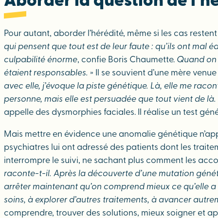
Aborder la question de l’
Pour autant, aborder l’hérédité, même si les cas restent 
qui pensent que tout est de leur faute : qu’ils ont mal
culpabilité énorme
, confie Boris Chaumette.
Quand on a
étaient responsables.
» Il se souvient d’une mère venue 
avec elle, j’évoque la piste génétique. Là, elle me racon
personne, mais elle est persuadée que tout vient de là.
appelle des dysmorphies faciales. Il réalise un test gén
Mais mettre en évidence une anomalie génétique n’app
psychiatres lui ont adressé des patients dont les trait
interrompre le suivi, ne sachant plus comment les ac
raconte-t-il. Après la découverte d’une mutation généti
arrêter maintenant qu’on comprend mieux ce qu’elle a 
soins, à explorer d’autres traitements, à avancer autre
comprendre, trouver des solutions, mieux soigner et a