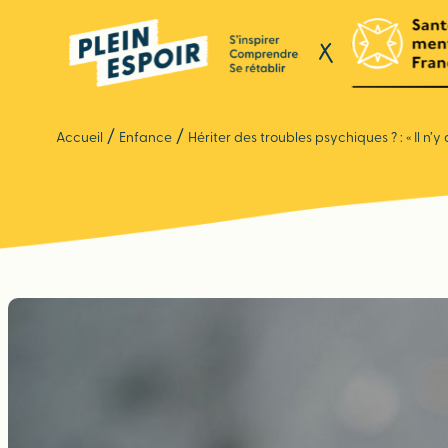
Panneau de gestion des cookies
/
/
Accueil
Enfance
Hériter des troubles psychiques ? : « Il n’