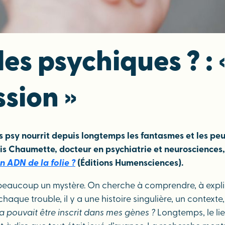
es psychiques ? : «
sion »
es psy nourrit depuis longtemps les fantasmes et les peu
oris Chaumette, docteur en psychiatrie et neurosciences
n ADN de la folie ?
(Éditions Humensciences).
r beaucoup un mystère. On cherche à comprendre, à expl
chaque trouble, il y a une histoire singulière, un contex
a pouvait être inscrit dans mes gènes ?
Longtemps, le li