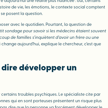
 aujourd’hui une réalité plus nuancée : oui, certains
stoire de vie, les émotions, le contexte social comptent
 se posent la question.
oser avec le quotidien. Pourtant, la question de
 petit sondage pour savoir si les médecins étaient souvent
coup de familles s’inquiètent d’avoir un frère ou une
i change aujourd’hui, explique le chercheur, c’est que
 dire développer un
r certains troubles psychiques. Le spécialiste cite par
onnes qui en sont porteuses présentent un risque plus
t pas dire que la personne va forcément développer le