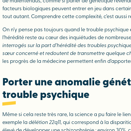
de malentendus, comme si parler de génétique revenait 
facteurs biologiques peuvent entrer en jeu dans certains
tout autant. Comprendre cette complexité, c’est aussi re
On n’y pense pas toujours quand le trouble psychique e
l’hérédité reste au cœur des inquiétudes de nombreuses
interrogés sur la part d’hérédité des troubles psychiqu
sœur concerné et redoutent de transmettre quelque ch
les progrès de la médecine permettent enfin d’apporte
Porter une anomalie génét
trouble psychique
Même si cela reste très rare, la science a pu faire le l
exemple la
délétion 22q11
, qui correspond à la dispari
élevé de développer une schizophrénie : environ 30%, 