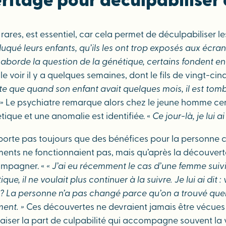
héritage pour déculpabilise
rares, est essentiel, car cela permet de déculpabiliser les
 éduqué leurs enfants, qu’ils les ont trop exposés aux éc
borde la question de la génétique, certains fondent en lar
le voir il y a quelques semaines, dont le fils de vingt-cin
te que quand son enfant avait quelques mois, il est tombé 
» Le psychiatre remarque alors chez le jeune homme cert
étique et une anomalie est identifiée. «
Ce jour-là, je lui 
orte pas toujours que des bénéfices pour la personne 
ements ne fonctionnaient pas, mais qu’après la découvert
compagner. «
« J’ai eu récemment le cas d’une femme suivi
que, il ne voulait plus continuer à la suivre. Je lui ai d
? La personne n’a pas changé parce qu’on a trouvé quelq
ment. »
Ces découvertes ne devraient jamais être vécue
paiser la part de culpabilité qui accompagne souvent la