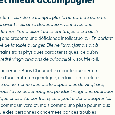
r et mieux accompagner
 familles. «
Je ne compte plus le nombre de parents
rans avant trois ans… Beaucoup vivent avec une
mes. Ils me disent qu’ils ont toujours cru qu’ils
q ans présente une déficience intellectuelle. «
En parlant
de la table à langer. Elle ne l’avait jamais dit à
ains traits physiques caractéristiques, ce qu’on
ai retiré vingt-cinq ans de culpabilité
», souffle-t-il.
concernée. Boris Chaumette raconte que certains
e d’une mutation génétique, certains ont préféré
e par le même spécialiste depuis plus de vingt ans,
it : vous l’avez accompagnée pendant vingt ans, pourquoi
ue chose. Au contraire, cela peut aider à adapter les
s comme un verdict, mais comme une piste pour mieux
 vie des personnes concernées par des troubles