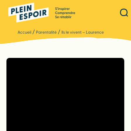
Panneau de gestion des cookies
/
/
Accueil
Parentalité
Ils le vivent – Laurence