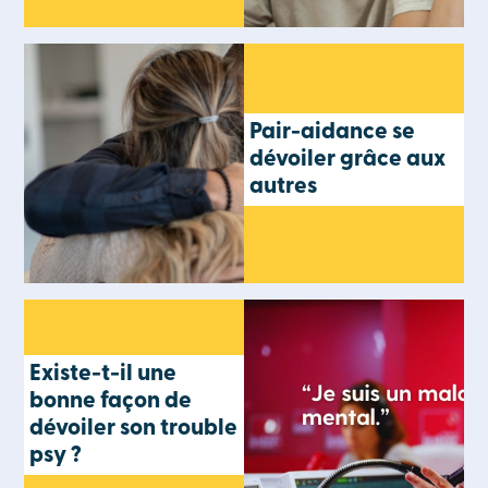
Pair-aidance se
dévoiler grâce aux
autres
Existe-t-il une
bonne façon de
dévoiler son trouble
psy ?