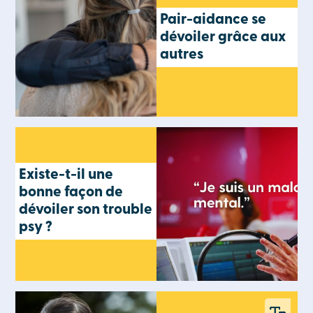
Pair-aidance se
dévoiler grâce aux
autres
Existe-t-il une
bonne façon de
dévoiler son trouble
psy ?