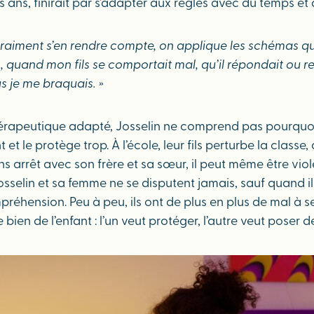
s ans, finirait par s’adapter aux règles avec du temps et d
vraiment s’en rendre compte, on applique les schémas q
, quand mon fils se comportait mal, qu’il répondait ou refus
plus je me braquais.
»
rapeutique adapté, Josselin ne comprend pas pourquoi s
nt et le protège trop. À l’école, leur fils perturbe la clas
ns arrêt avec son frère et sa sœur, il peut même être viol
osselin et sa femme ne se disputent jamais, sauf quand il 
éhension. Peu à peu, ils ont de plus en plus de mal à se r
ien de l’enfant : l’un veut protéger, l’autre veut poser de