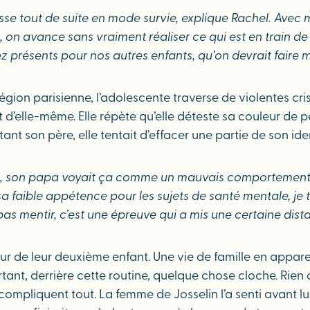
se tout de suite en mode survie, explique Rachel. Avec m
 avance sans vraiment réaliser ce qui est en train de no
ez présents pour nos autres enfants, qu’on devrait faire m
égion parisienne, l’adolescente traverse de violentes cri
e part d’elle-même. Elle répète qu’elle déteste sa couleur 
nt son père, elle tentait d’effacer une partie de son iden
 son papa voyait ça comme un mauvais comportement de s
 faible appétence pour les sujets de santé mentale, je t
pas mentir, c’est une épreuve qui a mis une certaine dist
ur de leur deuxième enfant. Une vie de famille en apparen
rtant, derrière cette routine, quelque chose cloche. Rien
mpliquent tout. La femme de Josselin l’a senti avant lui