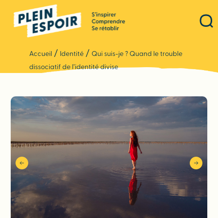
Panneau de gestion des cookies
/
/
Accueil
Identité
Qui suis-je ? Quand le trouble
dissociatif de l’identité divise