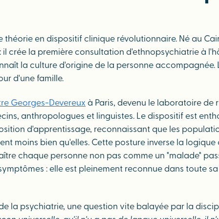
héorie en dispositif clinique révolutionnaire. Né au Caire
if : il crée la première consultation d'ethnopsychiatrie à 
nnaît la culture d'origine de la personne accompagnée. L
ur d'une famille.
tre Georges-Devereux
à Paris, devenu le laboratoire de 
ns, anthropologues et linguistes. Le dispositif est entho
 position d'apprentissage, reconnaissant que les popula
nt moins bien qu'elles. Cette posture inverse la logique 
nnaître chaque personne non pas comme un "malade" passi
s symptômes : elle est pleinement reconnue dans toute s
e la psychiatrie, une question vite balayée par la discip