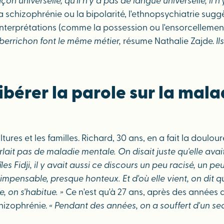
on universelle, qu'il n'y a pas de langue universelle, il n
r la schizophrénie ou la bipolarité, l'ethnopsychiatrie su
 interprétations (comme la possession ou l'ensorcellemen
berrichon font le même métier,
résume Nathalie Zajde.
Il
libérer la parole sur la mal
tures et les familles. Richard, 30 ans, en a fait la doul
lait pas de maladie mentale. On disait juste qu'elle avait
les Fidji, il y avait aussi ce discours un peu racisé, un 
 impensable, presque honteux. Et d'où elle vient, on dit qu
e, on s'habitue. »
Ce n'est qu'à 27 ans, après des années d
chizophrénie.
« Pendant des années, on a souffert d'un se