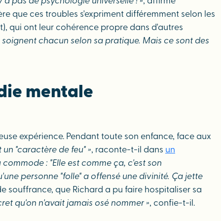
'y a pas de psychologie universelle !
», affirme
ggère que ces troubles s'expriment différemment selon les
t), qui ont leur cohérence propre dans d'autres
s soignent chacun selon sa pratique. Mais ce sont des
adie mentale
oureuse expérience. Pendant toute son enfance, face aux
 un "caractère de feu" »
, raconte-t-il dans
un
peu commode : "Elle est comme ça, c'est son
'une personne "folle" a offensé une divinité. Ça jette
e souffrance, que Richard a pu faire hospitaliser sa
cret qu'on n'avait jamais osé nommer »
, confie-t-il.