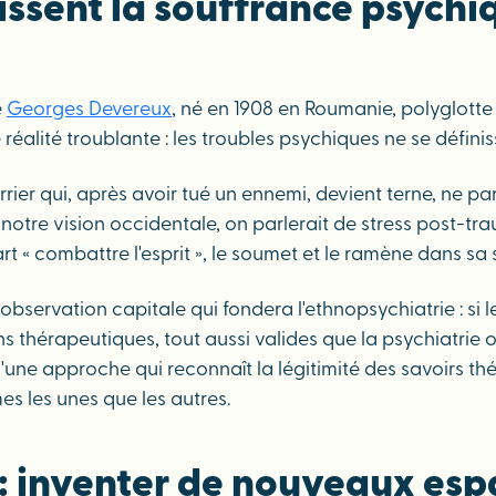
issent la souffrance psychi
e
Georges Devereux
, né en 1908 en Roumanie, polyglotte 
réalité troublante : les troubles psychiques ne se défini
rier qui, après avoir tué un ennemi, devient terne, ne par
 notre vision occidentale, on parlerait de stress post-tr
t « combattre l'esprit », le soumet et le ramène dans sa
servation capitale qui fondera l'ethnopsychiatrie : si le
ns thérapeutiques, tout aussi valides que la psychiatrie
'une approche qui reconnaît la légitimité des savoirs thé
mes les unes que les autres.
e : inventer de nouveaux esp