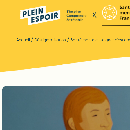
Panneau de gestion des cookies
/
/
Accueil
Déstigmatisation
Santé mentale : soigner c’est co