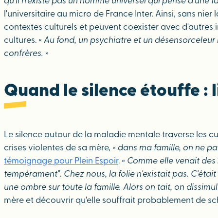
qu'il n'existe pas un homme universel qui pense d'une faç
l'universitaire au micro de France Inter. Ainsi, sans nie
contextes culturels et peuvent coexister avec d'autres
cultures. «
Au fond, un psychiatre et un désensorceleur 
confrères.
»
Quand le silence étouffe : 
Le silence autour de la maladie mentale traverse les cul
crises violentes de sa mère,
« dans ma famille, on ne par
témoignage pour Plein Espoir
.
« Comme elle venait des î
tempérament". Chez nous, la folie n'existait pas. C'était
une ombre sur toute la famille. Alors on tait, on dissimul
mère et découvrir qu'elle souffrait probablement de s