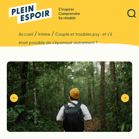
Panneau de gestion des cookies
/
/
Accueil
Intime
Couple et troubles psy : et s’il
était possible de s’épanouir autrement ?