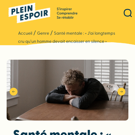
Panneau de gestion des cookies
/
/
Accueil
Genre
Santé mentale : « J’ai longtemps
cru qu’un homme devait encaisser en silence »