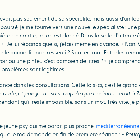
vait pas seulement de sa spécialité, mais aussi d’un feeli
mboursé, je me tourne vers une nouvelle spécialiste : une
emière rencontre, le ton est donné. Dans la salle d’attent
. » Je lui réponds que si, j’étais même en avance. « Non. Vo
lle accueillir mon ressenti ? Spoiler : mal. Entre les re
avoir bu une pinte… c’est combien de litres ? », je compr
 problèmes sont légitimes.
lance dans les consultations. Cette fois-ci, c’est le grand
pas parlé, et puis je me suis rappelé que la séance était à 7
dant qu’il reste impassible, sans un mot. Très vite, je p
Une jeune psy qui me parait plus proche,
méditerranéenne
orsqu’elle m’a demandé en fin de première séance : «
Pourq