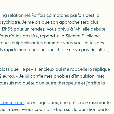
ng relationnel. Parfois ça matche, parfois c’est la
 psychiatre. Je me dis que son approche sera plus
e à 13h55 pour un rendez-vous prévu à 14h, elle débute
us n’étiez pas là », répond-elle. Silence. Si elle ne
marques culpabilisantes comme « vous vous faites des
ends rapidement que quelque chose ne va pas. Résultat,
 classique : le psy silencieux qui me rappelle la réplique
2 euros.
» Je lui confie mes phobies d’impulsion, mes
oursuis ma quête d’un autre thérapeute et j’arrête la
 comme moi,
un visage doux, une présence rassurante.
uoi m’avez-vous choisie ?
» Bien sûr, la question porte