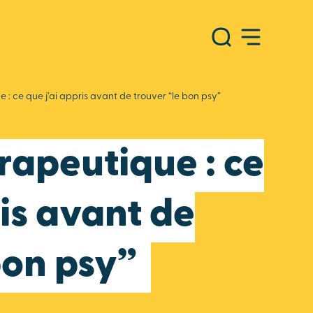
 : ce que j’ai appris avant de trouver “le bon psy”
rapeutique : ce
ris avant de
bon psy”