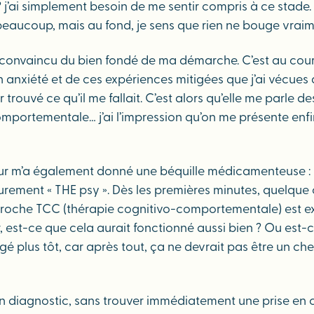
 ? j’ai simplement besoin de me sentir compris à ce stade
beaucoup, mais au fond, je sens que rien ne bouge vraime
as convaincu du bien fondé de ma démarche. C’est au cou
 anxiété et de ces expériences mitigées que j’ai vécues av
r trouvé ce qu’il me fallait. C’est alors qu’elle me parle 
mportementale… j’ai l’impression qu’on me présente enfin
ur m’a également donné une béquille médicamenteuse : u
ieurement « THE psy ». Dès les premières minutes, quelque 
proche TCC (thérapie cognitivo-comportementale) est ex
ier, est-ce que cela aurait fonctionné aussi bien ? Ou es
agé plus tôt, car après tout, ça ne devrait pas être un 
n diagnostic, sans trouver immédiatement une prise en c