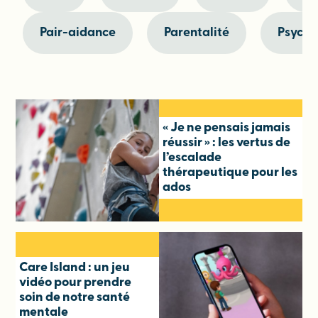
Pair-aidance
Parentalité
Psychi
« Je ne pensais jamais
réussir » : les vertus de
l’escalade
thérapeutique pour les
ados
Care Island : un jeu
vidéo pour prendre
soin de notre santé
mentale